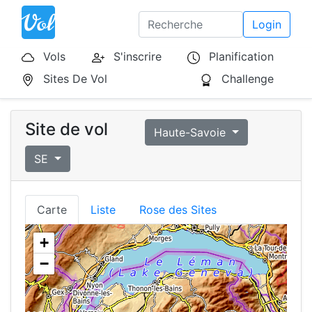
Login
Vols
S'inscrire
Planification
Sites De Vol
Challenge
Site de vol
Haute-Savoie
SE
Carte
Liste
Rose des Sites
+
−