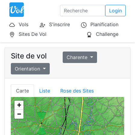
Login
Vols
S'inscrire
Planification
Sites De Vol
Challenge
Site de vol
Charente
Orientation
Carte
Liste
Rose des Sites
+
−