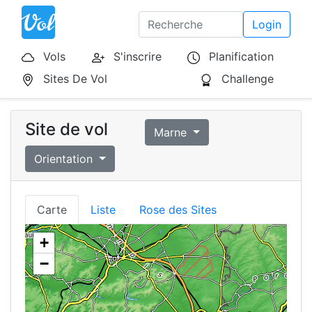
Login
Vols
S'inscrire
Planification
Sites De Vol
Challenge
Site de vol
Marne
Orientation
Carte
Liste
Rose des Sites
+
−