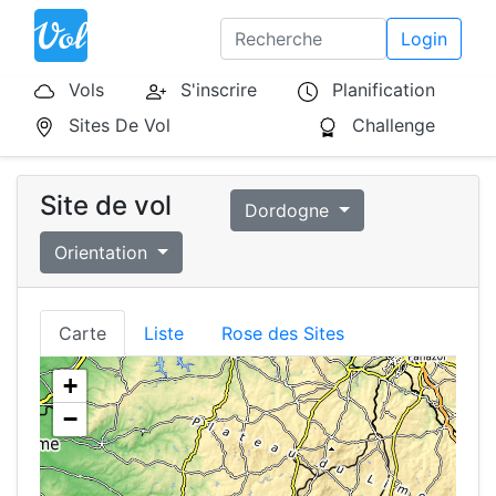
Login
Vols
S'inscrire
Planification
Sites De Vol
Challenge
Site de vol
Dordogne
Orientation
Carte
Liste
Rose des Sites
+
−