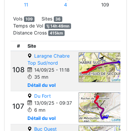
11
4
109
Vols
Sites
109
36
Temps de Vol
1j 14h 49mn
Distance Cross
415km
#
Site
Laragne Chabre
Top Sud/nord
108
14/09/25 - 11:18
35 mn
Leaflet
Détail du vol
Du Fort
13/09/25 - 09:37
107
6 mn
Détail du vol
Leaflet
Buc Ouest