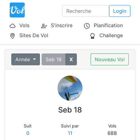
Login
Vols
S'inscrire
Planification
Sites De Vol
Challenge
Année
Seb 18
X
Nouveau Vol
Seb 18
Suit
Suivi par
Vols
0
11
688