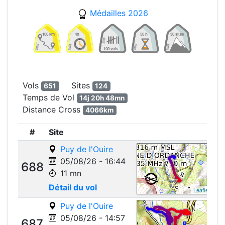
Médailles 2026
Vols
Sites
651
124
Temps de Vol
14j 20h 48mn
Distance Cross
4066km
#
Site
Puy de l'Ouire
05/08/26 - 16:44
688
11 mn
Détail du vol
Leaflet
Puy de l'Ouire
05/08/26 - 14:57
687