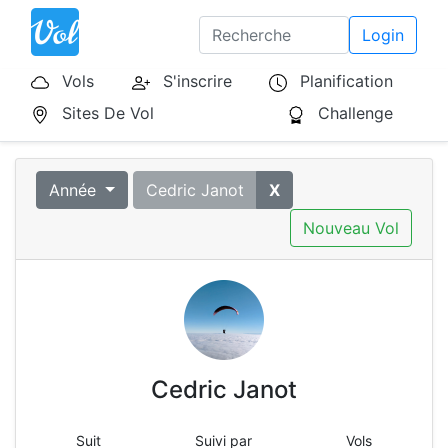
Login
Vols
S'inscrire
Planification
Sites De Vol
Challenge
Année
Cedric Janot
X
Nouveau Vol
Cedric Janot
Suit
Suivi par
Vols