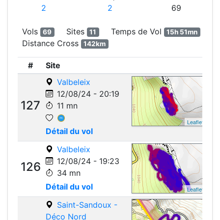
2
2
69
Vols
Sites
Temps de Vol
69
11
15h 51mn
Distance Cross
142km
#
Site
Valbeleix
12/08/24 - 20:19
127
11 mn
Leaflet
Détail du vol
Valbeleix
12/08/24 - 19:23
126
34 mn
Détail du vol
Leaflet
Saint-Sandoux -
Déco Nord