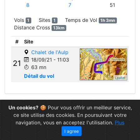
8
7
51
Vols
Sites
Temps de Vol
1
1
1h 3mn
Distance Cross
13km
#
Site
Chalet de l'Aulp
18/09/21 - 11:03
21
63 mn
Détail du vol
Leaflet
Un cookies?
🍪 Pour vous offrir un meilleur service,
ce site utilise des cookies. En poursuivant votre
© 2019 - 2026 - journaldevol.com - Data Provided as
navigation, vous en acceptez l'utilisation.
Plus
Open Data
-
Terms & Conditions
-
Contact
I agree