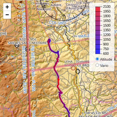
+
−
Altitude
Vario