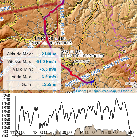
Altitude Max :
2149 m
Vitesse Max :
64.0 km/h
Vario Min :
-5.3 m/s
Vario Max :
3.9 m/s
Gain :
1355 m
Leaflet
| ©
OpenStreetMap
, ©
Open AIP