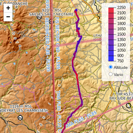
+
−
Altitude
Vario