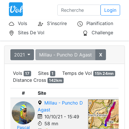
Login
Vols
S'inscrire
Planification
Sites De Vol
Challenge
2021
Millau - Puncho D Agast
X
Vols
Sites
Temps de Vol
17
1
15h 24mn
Distance Cross
142km
#
Site
Millau - Puncho D
Agast
10/10/21 - 15:49
58 mn
Leafle
Pascal