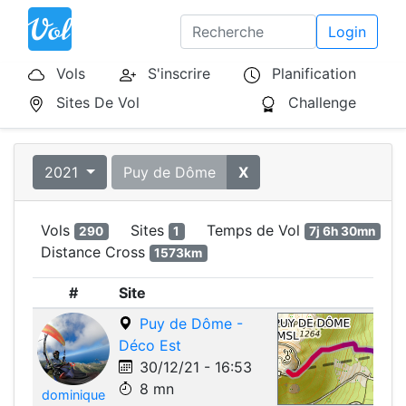
Login
Vols
S'inscrire
Planification
Sites De Vol
Challenge
2021
Puy de Dôme
X
Vols
Sites
Temps de Vol
290
1
7j 6h 30mn
Distance Cross
1573km
#
Site
Puy de Dôme -
Déco Est
30/12/21 - 16:53
8 mn
dominique
Leafle