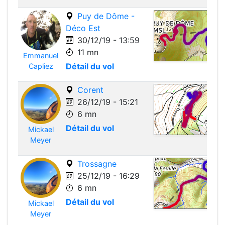
Puy de Dôme -
Déco Est
30/12/19 - 13:59
11 mn
Emmanuel
Leafle
Détail du vol
Capliez
Corent
26/12/19 - 15:21
6 mn
Détail du vol
Mickael
Leafle
Meyer
Trossagne
25/12/19 - 16:29
6 mn
Détail du vol
Mickael
Leafle
Meyer