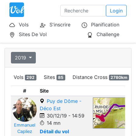
Login
Vols
S'inscrire
Planification
Sites De Vol
Challenge
2019
Vols
Sites
Distance Cross
292
85
2780km
#
Site
Puy de Dôme -
Déco Est
30/12/19 - 14:59
14 mn
Emmanuel
Leafle
Détail du vol
Capliez