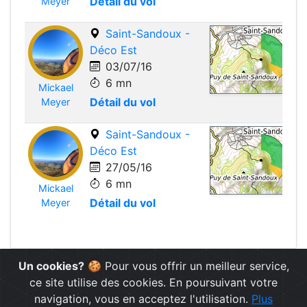
Détail du vol
Meyer
Saint-Sandoux -
Déco Est
03/07/16
6 mn
Mickael
Leafle
Détail du vol
Meyer
Saint-Sandoux -
Déco Est
27/05/16
6 mn
Mickael
Leafle
Détail du vol
Meyer
Un cookies?
🍪 Pour vous offrir un meilleur service,
ce site utilise des cookies. En poursuivant votre
navigation, vous en acceptez l'utilisation.
Plus
© 2019 - 2026 - journaldevol.com - Data Provided as