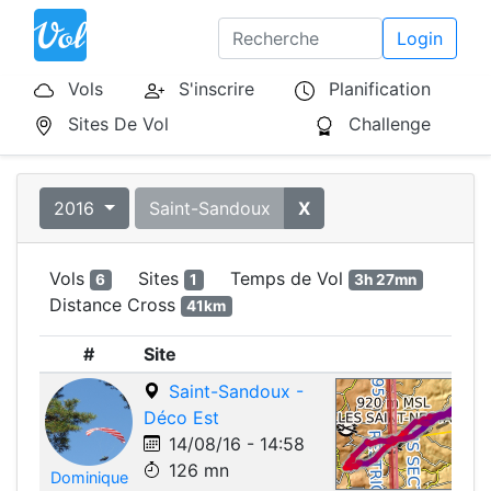
Login
Vols
S'inscrire
Planification
Sites De Vol
Challenge
2016
Saint-Sandoux
X
Vols
Sites
Temps de Vol
6
1
3h 27mn
Distance Cross
41km
#
Site
Saint-Sandoux -
Déco Est
14/08/16 - 14:58
126 mn
Dominique
Leafle