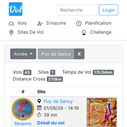
Login
Vols
S'inscrire
Planification
Sites De Vol
Challenge
Année
Puy de Sancy
X
Vols
Sites
Temps de Vol
43
1
17h 54mn
Distance Cross
270km
#
Site
Puy de Sancy
01/08/26 - 14:19
39 mn
Détail du vol
Benjamin
Leafle